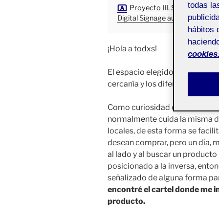
todas la
Proyecto III. Señalética y
publicid
Digital Signage aula 1
hábitos 
haciendo
¡Hola a todxs!
cookies
El espacio elegido es un hiper
cercanía y los diferentes prod
Como curiosidad os comento 
normalmente cuida la misma di
locales, de esta forma se facil
desean comprar, pero un día, m
al lado y al buscar un product
posicionado a la inversa, ento
señalizado de alguna forma pa
encontré el cartel donde me i
producto.