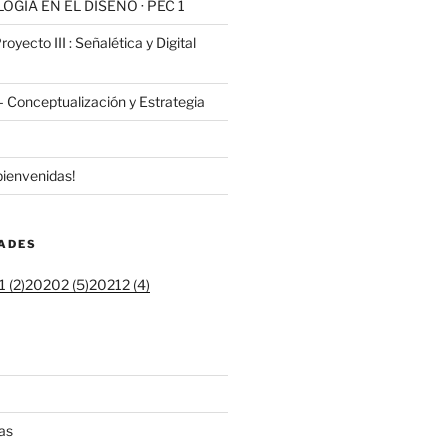
GÍA EN EL DISEÑO · PEC 1
oyecto III : Señalética y Digital
 Conceptualización y Estrategia
bienvenidas!
DADES
 (2)
20202 (5)
20212 (4)
as