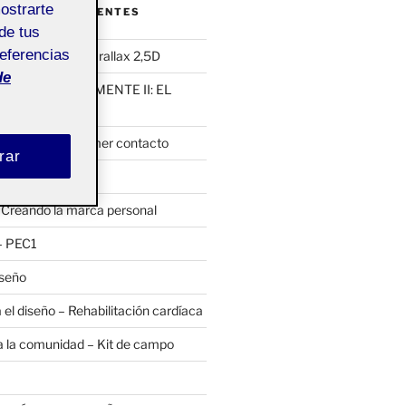
mostrarte
ENTRADAS RECIENTES
de tus
referencias
un producto: Parallax 2,5D
de
MEMOS DIGITALMENTE II: EL
ARGO
almente I: el primer contacto
rar
ojamos la cámara
 Creando la marca personal
– PEC1
iseño
 el diseño – Rehabilitación cardíaca
 a la comunidad – Kit de campo