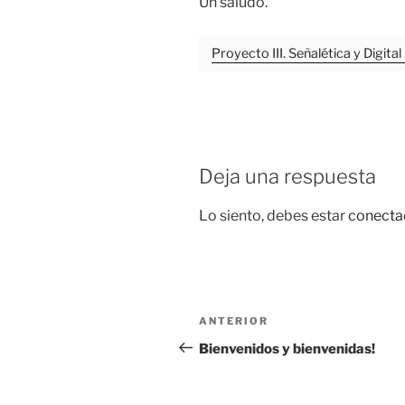
Un saludo.
Proyecto III. Señalética y Digita
Deja una respuesta
Lo siento, debes estar
conecta
Navegación
Entrada
ANTERIOR
de
anterior:
Bienvenidos y bienvenidas!
entradas