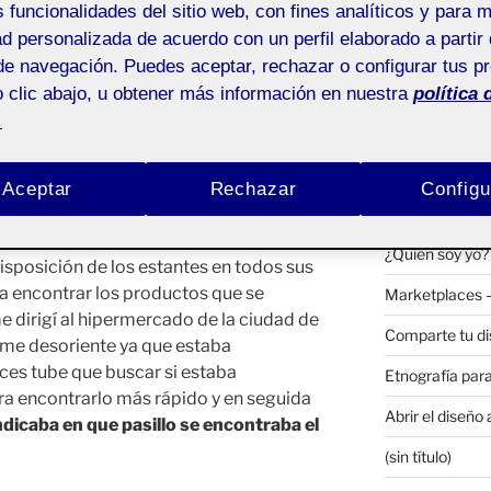
s funcionalidades del sitio web, con fines analíticos y para 
ACTIFOLIO 
Pública
ad personalizada de acuerdo con un perfil elaborado a partir 
de navegación. Puedes aceptar, rechazar o configurar tus p
PEC6. Creemos 
 clic abajo, u obtener más información en nuestra
política 
PEC 05 – ANI
.
PRIMER ENC
mercado que suelo frecuentar debido a la
Animemos digit
uctos que ofrece.
Aceptar
Rechazar
Configu
Animación II c
que esta cadena de hipermercados
¿Quién soy yo?
sposición de los estantes en todos sus
ita encontrar los productos que se
Marketplaces 
e dirigí al hipermercado de la ciudad de
Comparte tu d
o me desoriente ya que estaba
nces tube que buscar si estaba
Etnografía para
ra encontrarlo más rápido y en seguida
Abrir el diseño
ndicaba en que pasillo se encontraba el
(sin título)