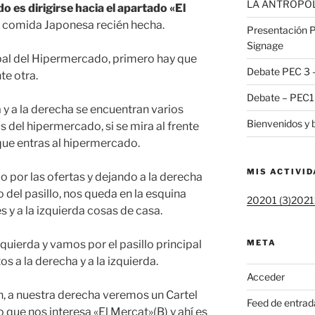
LA ANTROPOLO
do es dirigirse hacia el apartado «El
 comida Japonesa recién hecha.
Presentación Pr
Signage
ipal del Hipermercado, primero hay que
Debate PEC 3 –
te otra.
Debate – PEC1
a y a la derecha se encuentran varios
Bienvenidos y 
del hipermercado, si se mira al frente
que entras al hipermercado.
MIS ACTIVI
o por las ofertas y dejando a la derecha
o del pasillo, nos queda en la esquina
20201 (3)
20211
s y a la izquierda cosas de casa.
zquierda y vamos por el pasillo principal
META
 a la derecha y a la izquierda.
Acceder
ón, a nuestra derecha veremos un Cartel
Feed de entrad
 que nos interesa «El Mercat»(B) y ahí es