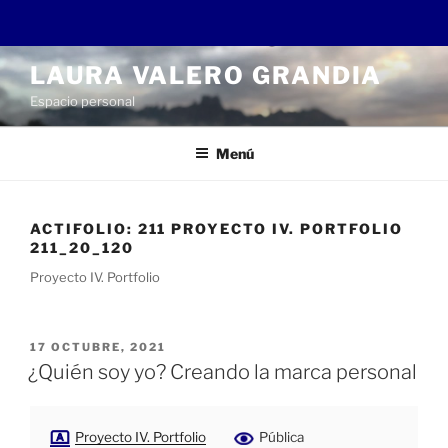
Saltar
LAURA VALERO GRANDIA
al
Espacio personal
contenido
Menú
ACTIFOLIO:
211 PROYECTO IV. PORTFOLIO
211_20_120
Proyecto IV. Portfolio
PUBLICADO
17 OCTUBRE, 2021
EL
¿Quién soy yo? Creando la marca personal
Proyecto IV. Portfolio
Pública