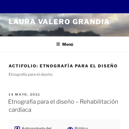
Saltar
LAURA VALERO GRANDIA
al
Espacio personal
contenido
Menú
ACTIFOLIO:
ETNOGRAFÍA PARA EL DISEÑO
Etnografía para el diseño
PUBLICADO
14 MAYO, 2021
EL
Etnografía para el diseño – Rehabilitación
cardíaca
Antropología del
Pública