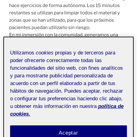
hace ejercicios de forma autónoma. Los 15 minutos
restantes se utilizan para limpiar todos el material y
zonas que se han utilizado, para que los próximos
pacientes puedan utilizarlo sin riesgo.
En mi inmersión con la comunidad, generamos una
actividad de forma que los pacientes recibieron un
estímulo positivo y el resultado de la sesión fue mucho
Utilizamos
cookies
propias y de terceros para
mejor que los anteriores, debido a que muchos de ellos
poder ofrecerte correctamente todas las
están en un estado de animo apagado por todo lo que
funcionalidades del sitio web, con fines analíticos
han pasado y necesitan que se les estimule y les
y para mostrarte publicidad personalizada de
genere una experiencia para ganar motivación y que
acuerdo con un perfil elaborado a partir de tus
todos los ejercicios los puedan hacer de mejor forma
hábitos de navegación. Puedes aceptar, rechazar
por los ánimos que consiguen. Es muy importante que
o configurar tus preferencias haciendo clic abajo,
psicológicamente los pacientes estén fuertes para
u obtener más información en nuestra
política de
poder mejorar el cuerpo.
cookies.
Además, gracias a la ayuda de encuestas y
cuestionarios he recogido información directa de los
fisioterapeutas donde me han contestado con cosas
Aceptar